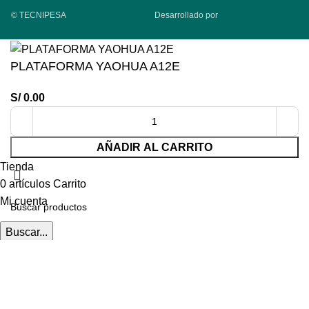
© TECNIPESA
Desarrollado por
PLATAFORMA YAOHUA A12E
S/
0.00
AÑADIR AL CARRITO
Tienda
0
artículos
Carrito
Mi cuenta
Buscar...
Comienza a escribir para ver los productos que estás
buscando.