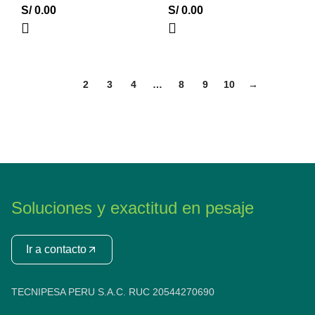
S/
0.00
S/
0.00
1
2
3
4
…
8
9
10
→
Soluciones y exactitud en pesaje
Ir a contacto
TECNIPESA PERU S.A.C. RUC 20544270690