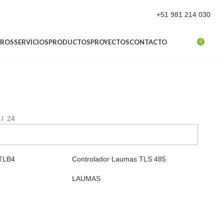
+51 981 214 030
ROS
SERVICIOS
PRODUCTOS
PROYECTOS
CONTACTO
0
24
 TLB4
Controlador Laumas TLS 485
LAUMAS
O
AÑADIR AL CARRITO